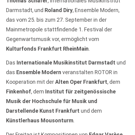
Thomas Schäfer
, Internationales Musikinstitut
Darmstadt, und
Roland Diry
, Ensemble Modern,
das vom 25. bis zum 27. September in der
Mainmetropole stattfindende 1. Festival der
Gegenwartsmusik vor, ermöglicht vom
Kulturfonds Frankfurt RheinMain
.
Das
Internationale Musikinstitut Darmstadt
und
das
Ensemble Modern
veranstalten ROTOR in
Kooperation mit der
Alten Oper Frankfurt
, dem
Finkenhof
, dem
Institut für zeitgenössische
Musik der Hochschule für Musik und
Darstellende Kunst Frankfurt
und dem
Künstlerhaus Mousonturm
.
Der Freitag ist Kompositionen von
Edgar Varèse
,