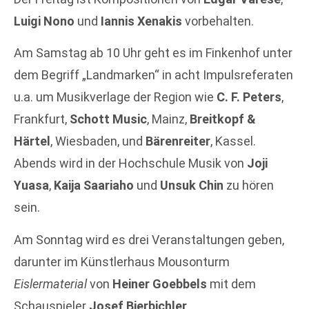
Luigi Nono
und
Iannis Xenakis
vorbehalten.
Am Samstag ab 10 Uhr geht es im Finkenhof unter
dem Begriff „Landmarken“ in acht Impulsreferaten
u.a. um Musikverlage der Region wie
C. F. Peters
,
Frankfurt,
Schott Music
, Mainz,
Breitkopf &
Härtel
, Wiesbaden, und
Bärenreiter
, Kassel.
Abends wird in der Hochschule Musik von
Joji
Yuasa
,
Kaija Saariaho
und
Unsuk Chin
zu hören
sein.
Am Sonntag wird es drei Veranstaltungen geben,
darunter im Künstlerhaus Mousonturm
Eislermaterial
von
Heiner Goebbels
mit dem
Schauspieler
Josef Bierbichler
.