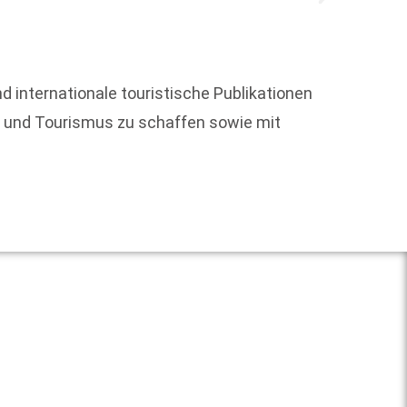
Die le
d internationale touristische Publikationen
völlig
se und Tourismus zu schaffen sowie mit
offenle
Weit