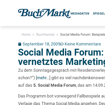
MEDIADATEN
SPIEGE
Home
>
Buchhandel
>
Social Media Forum: Beispiel
September 18, 2009
Keine Kommentare
Social Media Forum: 
vernetztes Marketin
Zu dem Sonntagsgespräch mit Residenzverle
schon?“)
[
mehr…
]
gibt es viel nachdenkenswert
auf das
5. Social Media Forum
, das am 14.09
Das Programm bot vorwiegend Fallbeispiele aus
Verlage das Thema Social Media angehen. Deut