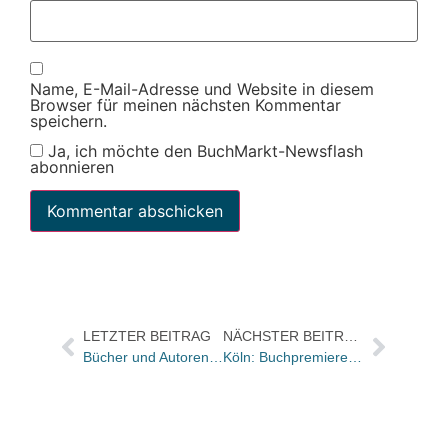
Name, E-Mail-Adresse und Website in diesem
Browser für meinen nächsten Kommentar
speichern.
Ja, ich möchte den BuchMarkt-Newsflash
abonnieren
LETZTER BEITRAG
NÄCHSTER BEITRAG
Bücher und Autoren heute in den Feuilletons – und Hildegard von Bingen kommt ins Kino
Köln: Buchpremiere mit Halleluja im Wartesaal für RTL-Spendemarathon