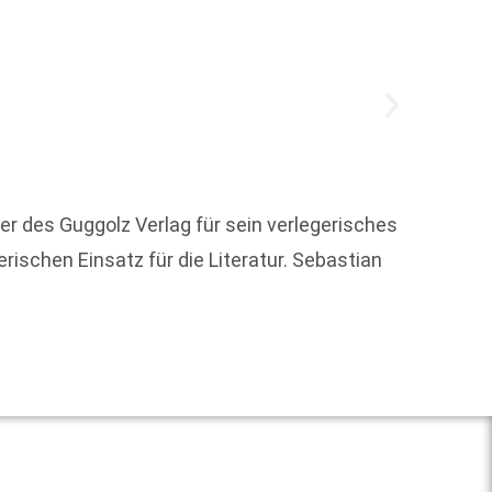
Nach 35
er des Guggolz Verlag für sein verlegerisches
aufgel
rischen Einsatz für die Literatur. Sebastian
Weit