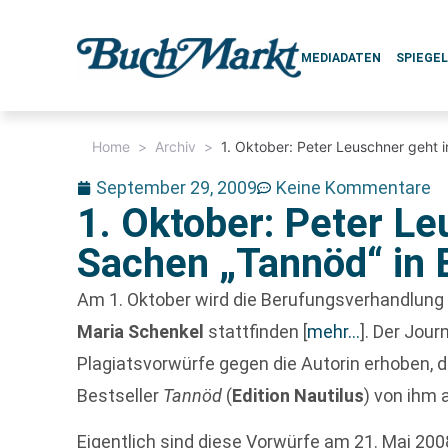
MEDIADATEN
SPIEGE
Home
>
Archiv
>
1. Oktober: Peter Leuschner geht 
September 29, 2009
Keine Kommentare
1. Oktober: Peter Le
Sachen „Tannöd“ in 
Am 1. Oktober wird die Berufungsverhandlung
Maria Schenkel
stattfinden
[
mehr…
]
. Der Jour
Plagiatsvorwürfe gegen die Autorin erhoben, der
Bestseller
Tannöd
(
Edition Nautilus
) von ihm 
Eigentlich sind diese Vorwürfe am 21. Mai 2