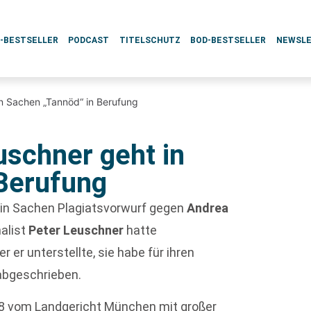
L-BESTSELLER
PODCAST
TITELSCHUTZ
BOD-BESTSELLER
NEWSL
in Sachen „Tannöd“ in Berufung
uschner geht in
Berufung
 in Sachen Plagiatsvorwurf gegen
Andrea
nalist
Peter Leuschner
hatte
 er unterstellte, sie habe für ihren
abgeschrieben.
008 vom Landgericht München mit großer