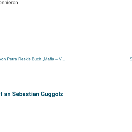
onnieren
Aufregung um italienische Ausgabe von Petra Reskis Buch „Mafia – Von Paten, Pizzerien und falschen Priestern“
S
ht an Sebastian Guggolz