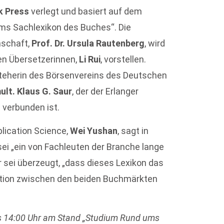
k Press
verlegt und basiert auf dem
ams Sachlexikon des Buches“. Die
nschaft,
Prof. Dr. Ursula Rautenberg
, wird
en Übersetzerinnen,
Li Rui
, vorstellen.
steherin des Börsenvereins des Deutschen
mult. Klaus G. Saur
, der der Erlanger
 verbunden ist.
blication Science,
Wei Yushan
, sagt in
sei „ein von Fachleuten der Branche lange
 sei überzeugt, „dass dieses Lexikon das
tion zwischen den beiden Buchmärkten
 bis 14:00 Uhr am Stand „Studium Rund ums