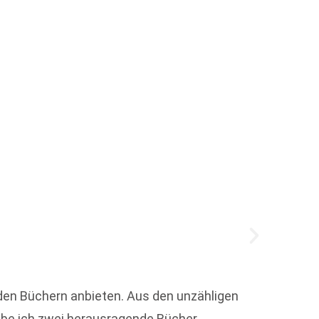
„Es is
nden Büchern anbieten. Aus den unzähligen
abe ich zwei herausragende Bücher