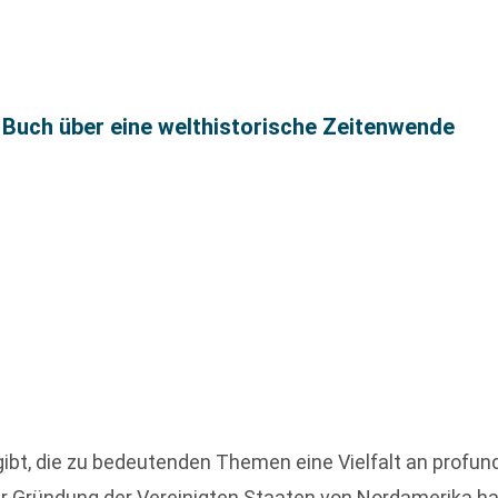
 Buch über eine welthistorische Zeitenwende
ibt, die zu bedeutenden Themen eine Vielfalt an profu
r Gründung der Vereinigten Staaten von Nordamerika h