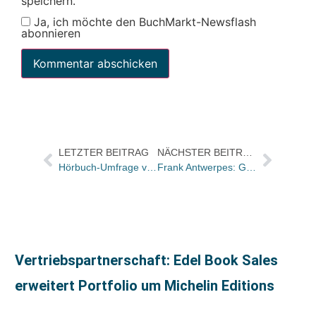
speichern.
Ja, ich möchte den BuchMarkt-Newsflash
abonnieren
LETZTER BEITRAG
NÄCHSTER BEITRAG
Hörbuch-Umfrage von Buchfunk: Tankstellen sind beim Hörbuch-Einkauf wenig gefragt, Downloads immer mehr
Frank Antwerpes: Geben Sie ihre Scharmützel mit Google & Co. auf!
Vertriebspartnerschaft: Edel Book Sales
erweitert Portfolio um Michelin Editions