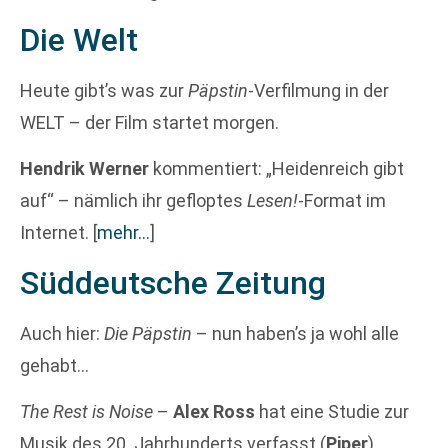
Die Welt
Heute gibt’s was zur
Päpstin
-Verfilmung in der
WELT – der Film startet morgen.
Hendrik Werner
kommentiert: „Heidenreich gibt
auf“ – nämlich ihr gefloptes
Lesen!
-Format im
Internet.
[
mehr…
]
Süddeutsche Zeitung
Auch hier:
Die Päpstin
– nun haben’s ja wohl alle
gehabt…
The Rest is Noise
–
Alex Ross
hat eine Studie zur
Musik des 20. Jahrhunderts verfasst (
Piper
).