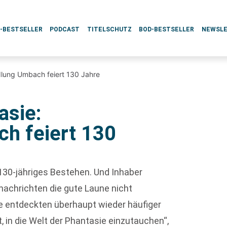
L-BESTSELLER
PODCAST
TITELSCHUTZ
BOD-BESTSELLER
NEWSL
dlung Umbach feiert 130 Jahre
asie:
h feiert 130
r 130-jähriges Bestehen. Und Inhaber
nnachrichten die gute Laune nicht
e entdeckten überhaupt wieder häufiger
, in die Welt der Phantasie einzutauchen“,