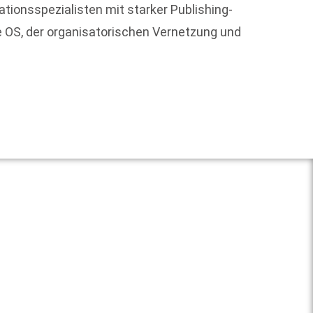
tionsspezialisten mit starker Publishing-
re OS, der organisatorischen Vernetzung und
"Die Re
Journa
Weit