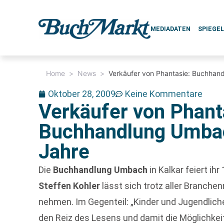
MEDIADATEN
SPIEGE
Home
>
News
>
Verkäufer von Phantasie: Buchhan
Oktober 28, 2009
Keine Kommentare
Verkäufer von Phant
Buchhandlung Umbac
Jahre
Die
Buchhandlung Umbach
in Kalkar feiert ih
Steffen Kohler
lässt sich trotz aller Branche
nehmen. Im Gegenteil: „Kinder und Jugendlich
den Reiz des Lesens und damit die Möglichkeit