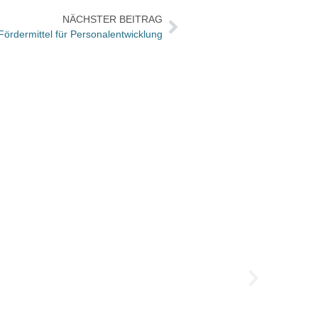
NÄCHSTER BEITRAG
Fördermittel für Personalentwicklung
Weckr