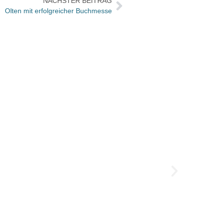
NÄCHSTER BEITRAG
Olten mit erfolgreicher Buchmesse
Noomi