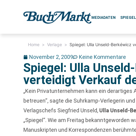
MEDIADATEN
SPIEGE
Home
>
Verlage
>
Spiegel: Ulla Unseld-Berkéwicz v
November 2, 2009
Keine Kommentare
Spiegel: Ulla Unseld
verteidigt Verkauf d
„Kein Privatunternehmen kann ein derartiges
betreuen“, sagte die Suhrkamp-Verlegerin un
Verlagschefs Siegfried Unseld,
Ulla Unseld-B
„Spiegel“. Wie am Freitag bekanntgeworden w
Manuskripten und Korrespondenzen berühmte