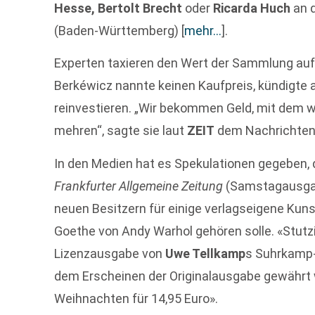
Hesse, Bertolt Brecht
oder
Ricarda Huch
an d
(Baden-Württemberg)
[
mehr…
]
.
Experten taxieren den Wert der Sammlung auf f
Berkéwicz nannte keinen Kaufpreis, kündigte a
reinvestieren. „Wir bekommen Geld, mit dem wi
mehren“, sagte sie laut
ZEIT
dem Nachrichten
In den Medien hat es Spekulationen gegeben,
Frankfurter Allgemeine Zeitung
(Samstagausgab
neuen Besitzern für einige verlagseigene Ku
Goethe von Andy Warhol gehören solle. «Stutz
Lizenzausgabe von
Uwe Tellkamp
s Suhrkamp-
dem Erscheinen der Originalausgabe gewährt 
Weihnachten für 14,95 Euro».