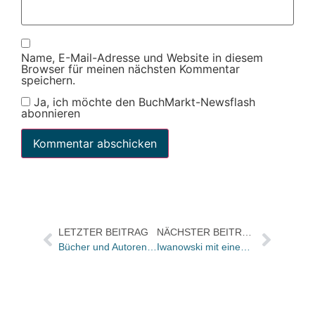
Name, E-Mail-Adresse und Website in diesem
Browser für meinen nächsten Kommentar
speichern.
Ja, ich möchte den BuchMarkt-Newsflash
abonnieren
LETZTER BEITRAG
NÄCHSTER BEITRAG
Bücher und Autoren heute in den Feuilletons – und die Suche nach Federico García Lorca endet im Nichts
Iwanowski mit einem Trailer zu „101 USA: Geheimtipps für Entdecker“ jetzt online in unserer Sammlung