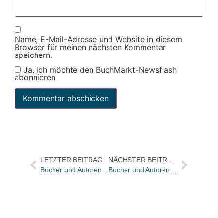
Name, E-Mail-Adresse und Website in diesem
Browser für meinen nächsten Kommentar
speichern.
Ja, ich möchte den BuchMarkt-Newsflash
abonnieren
LETZTER BEITRAG
NÄCHSTER BEITRAG
Bücher und Autoren heute in den Feuilletons von FAS und WamS – und Helene Hegemann „begeistert und verschreckt“
Bücher und Autoren heute in den Feuilletons – und der Slate-PC als neue Schiefertafel