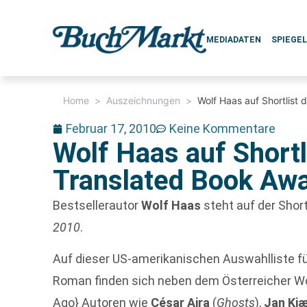
MEDIADATEN
SPIEGE
Home
>
Auszeichnungen
>
Wolf Haas auf Shortlist
Februar 17, 2010
Keine Kommentare
Wolf Haas auf Shortl
Translated Book Aw
Bestsellerautor
Wolf Haas
steht auf der Shor
2010
.
Auf dieser US-amerikanischen Auswahlliste f
Roman finden sich neben dem Österreicher Wo
Ago} Autoren wie
César Aira
(
Ghosts
),
Jan Kj