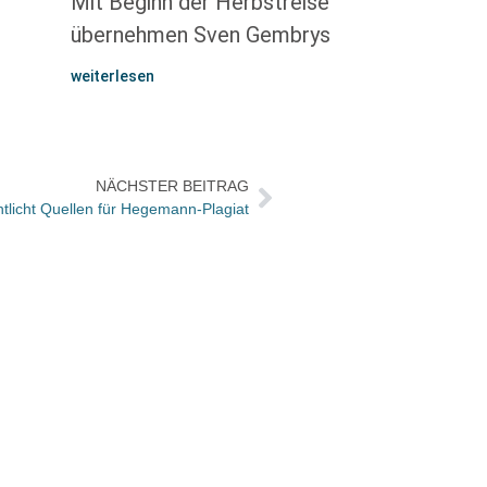
Mit Beginn der Herbstreise
übernehmen Sven Gembrys
weiterlesen
NÄCHSTER BEITRAG
entlicht Quellen für Hegemann-Plagiat
Büche