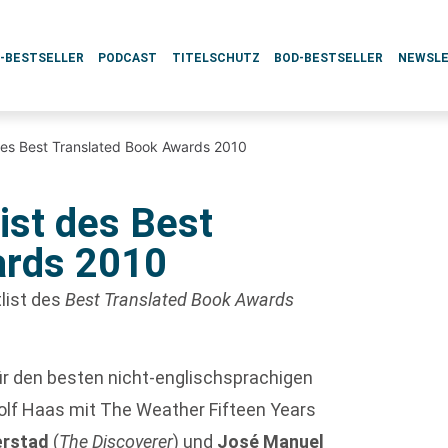
L-BESTSELLER
PODCAST
TITELSCHUTZ
BOD-BESTSELLER
NEWSL
 des Best Translated Book Awards 2010
ist des Best
ards 2010
tlist des
Best Translated Book Awards
ür den besten nicht-englischsprachigen
lf Haas mit The Weather Fifteen Years
ærstad
(
The Discoverer
) und
José Manuel