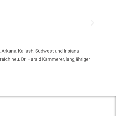
 Arkana, Kailash, Südwest und Irisiana
Um die
ich neu. Dr. Harald Kämmerer, langjähriger
Weit