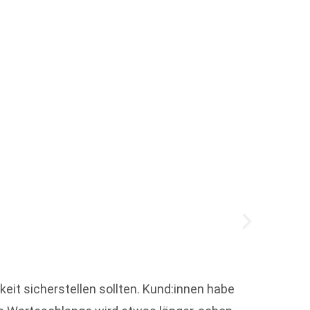
Julia
keit sicherstellen sollten. Kund:innen habe
Zum 1.