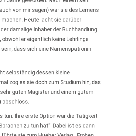
 21 Jahre geworden: Nach einem sehr
h auch von mir sagen) war sie des Lernens
 machen. Heute lacht sie darüber:
 der damalige Inhaber der Buchhandlung
bwohl er eigentlich keine Lehrlinge
u sein, dass sich eine Namenspatronin
cht selbständig dessen kleine
mal zog es sie doch zum Studium hin, das
ch sehr guten Magister und einem gutem
) abschloss.
tun. Ihre erste Option war die Tätigkeit
Sprachen zu tun hat“. Dabei ist es dann
g führte sie zum Hueber Verlag. „Frohen