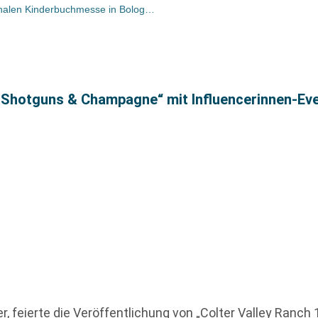
Impressionen von der 47. Internationalen Kinderbuchmesse in Bologna – mit einem Ausblick auf die Herbstprogramme und vielen Fotos
„Shotguns & Champagne“ mit Influencerinnen-Ev
, feierte die Veröffentlichung von „Colter Valley Ranc