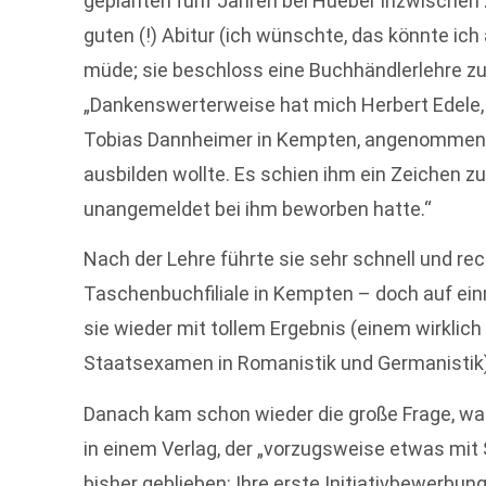
geplanten fünf Jahren bei Hueber inzwischen
guten (!) Abitur (ich wünschte, das könnte ic
müde; sie beschloss eine Buchhändlerlehre zu
„Dankenswerterweise hat mich Herbert Edele,
Tobias Dannheimer in Kempten, angenommen, o
ausbilden wollte. Es schien ihm ein Zeichen z
unangemeldet bei ihm beworben hatte.“
Nach der Lehre führte sie sehr schnell und re
Taschenbuchfiliale in Kempten – doch auf ein
sie wieder mit tollem Ergebnis (einem wirkli
Staatsexamen in Romanistik und Germanistik
Danach kam schon wieder die große Frage, was 
in einem Verlag, der „vorzugsweise etwas mit 
bisher geblieben: Ihre erste Initiativbewerbun