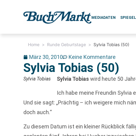
MEDIADATEN
SPIEGE
Home
>
Runde Geburtstage
>
Sylvia Tobias (50)
März 30, 2010
Keine Kommentare
Sylvia Tobias (50)
Sylvia Tobias
wird heute 50 Jahre
Sylvia Tobias
Ich habe meine Freundin Sylvia ei
Und sie sagt: „Prächtig – ich weigere mich näml
doch auch.“
Zu diesem Datum ist ein kleiner Rückblick fäl