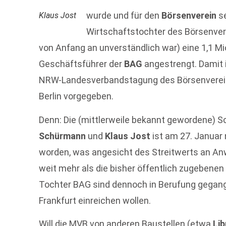
wurde und für den
Börsenverein
se
Klaus Jost
Wirtschaftstochter des Börsenvere
von Anfang an unverständlich war) eine 1,1 M
Geschäftsführer der
BAG
angestrengt. Damit
NRW-Landesverbandstagung des Börsenvereins
Berlin vorgegeben.
Denn: Die (mittlerweile bekannt gewordene)
Schürmann
und
Klaus Jost
ist am 27. Januar 
worden, was angesicht des Streitwerts an An
weit mehr als die bisher öffentlich zugebenen
Tochter BAG sind dennoch in Berufung gegange
Frankfurt einreichen wollen.
Will die MVB von anderen Baustellen (etwa
Li