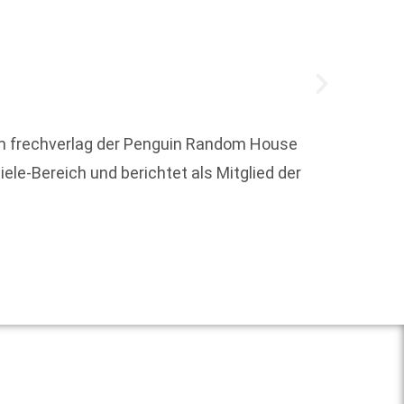
 im frechverlag der Penguin Random House
Buchgr
le-Bereich und berichtet als Mitglied der
schrit
den Bu
Weit