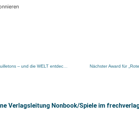
onnieren
Bücher und Autoren heute in den Feuilletons – und die WELT entdeckt den Leser als unbekanntes Wesen
Nächster Award für „Rote 
ne Verlagsleitung Nonbook/Spiele im frechverla