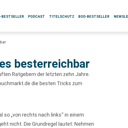
L-BESTSELLER
PODCAST
TITELSCHUTZ
BOD-BESTSELLER
NEWSL
hbar
es besterreichbar
uften Ratgebern der letzten zehn Jahre.
r buchmarkt.de die besten Tricks zum
l so „von rechts nach links“ in einem
eht nicht. Die Grundregel lautet: Nehmen