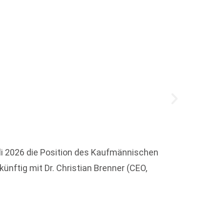
li 2026 die Position des Kaufmännischen
"Die Re
ünftig mit Dr. Christian Brenner (CEO,
Journa
Weit