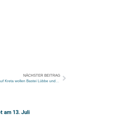
NÄCHSTER BEITRAG
Nach erfolgreicher Literaturwoche auf Kreta wollen Bastei Lübbe und TUI ihre Zusammenarbeit fortsetzen
 am 13. Juli
Weckr