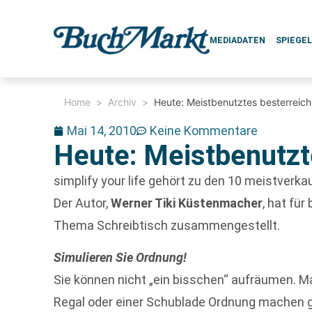
MEDIADATEN
SPIEGE
Home
>
Archiv
>
Heute: Meistbenutztes besterreic
Mai 14, 2010
Keine Kommentare
Heute: Meistbenutzt
simplify your life gehört zu den 10 meistverka
Der Autor,
Werner Tiki Küstenmacher
, hat fü
Thema Schreibtisch zusammengestellt.
Simulieren Sie Ordnung!
Sie können nicht „ein bisschen“ aufräumen. Ma
Regal oder einer Schublade Ordnung machen g