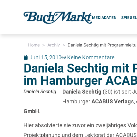
MEDIADATEN
SPIEGE
Home
>
Archiv
>
Daniela Sechtig mit Programmleit
Juni 15, 2010
Keine Kommentare
Daniela Sechtig mit
im Hamburger ACABU
Daniela Sechtig
(30) ist seit 
Daniela Sechtig
Hamburger
ACABUS Verlag
s,
GmbH
.
Hier absolvierte sie zuvor ein zweijähriges Vol
Projektplanung und dem Lektorat der ACABUS-