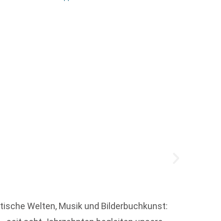
Josia 
Die le
tische Welten, Musik und Bilderbuchkunst:
völlig