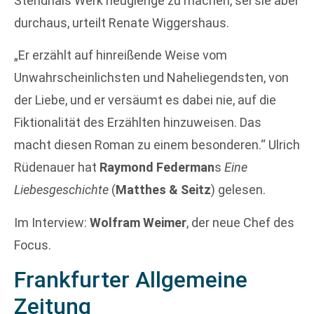
Stendhals Werk neugierige zu machen, sei sie aber
durchaus, urteilt Renate Wiggershaus.
„Er erzählt auf hinreißende Weise vom
Unwahrscheinlichsten und Naheliegendsten, von
der Liebe, und er versäumt es dabei nie, auf die
Fiktionalität des Erzählten hinzuweisen. Das
macht diesen Roman zu einem besonderen.“ Ulrich
Rüdenauer hat
Raymond Federman
s
Eine
Liebesgeschichte
(
Matthes & Seitz
) gelesen.
Im Interview:
Wolfram Weimer
, der neue Chef des
Focus.
Frankfurter Allgemeine
Zeitung