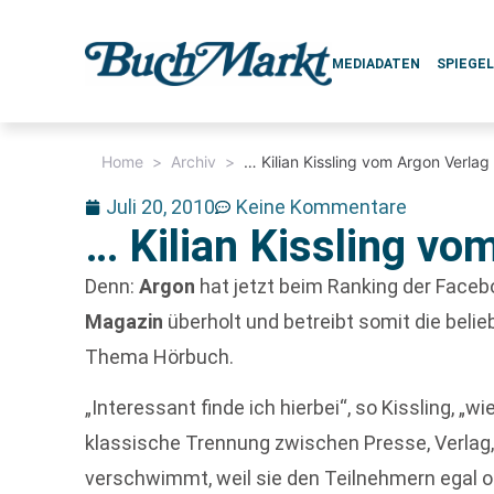
MEDIADATEN
SPIEGE
Home
>
Archiv
>
… Kilian Kissling vom Argon Verlag
Juli 20, 2010
Keine Kommentare
… Kilian Kissling vo
Denn:
Argon
hat jetzt beim Ranking der Face
Magazin
überholt und betreibt somit die bel
Thema Hörbuch.
„Interessant finde ich hierbei“, so Kissling, „
klassische Trennung zwischen Presse, Verlag
verschwimmt, weil sie den Teilnehmern egal o