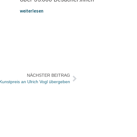
weiterlesen
NÄCHSTER BEITRAG
unstpreis an Ulrich Vogl übergeben
»Übers