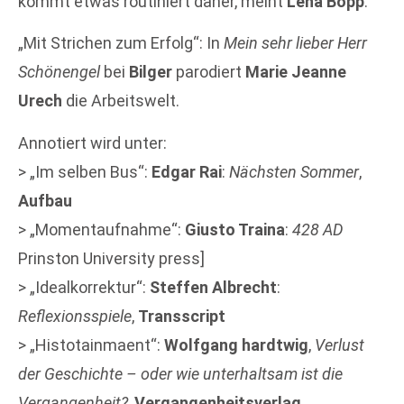
kommt etwas routiniert daher, meint
Lena Bopp
.
„Mit Strichen zum Erfolg“: In
Mein sehr lieber Herr
Schönengel
bei
Bilger
parodiert
Marie Jeanne
Urech
die Arbeitswelt.
Annotiert wird unter:
> „Im selben Bus“:
Edgar Rai
:
Nächsten Sommer
,
Aufbau
> „Momentaufnahme“:
Giusto Traina
:
428 AD
Prinston University press]
> „Idealkorrektur“:
Steffen Albrecht
:
Reflexionsspiele
,
Transscript
> „Histotainmaent“:
Wolfgang hardtwig
,
Verlust
der Geschichte – oder wie unterhaltsam ist die
Vergangenheit?
,
Vergangenheitsverlag