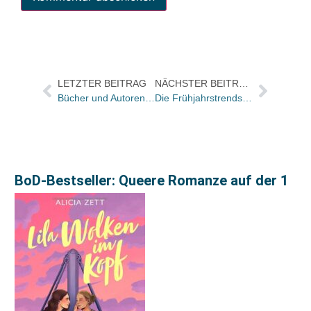
LETZTER BEITRAG
NÄCHSTER BEITRAG
Bücher und Autoren in der ZEIT und im Rheinischen Merkur von morgen – und der neue Bolaño beschäftigt das Feuilleton
Die Frühjahrstrends 2011: Sabine Gauditz berichtet „live“ von der Formland in Dänemark – mit ersten Bildeindrücken
BoD-Bestseller: Queere Romanze auf der 1