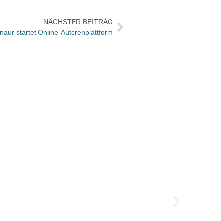
NÄCHSTER BEITRAG
aur startet Online-Autorenplattform
30 Ja