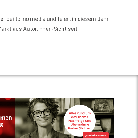
Nicola 
r bei tolino media und feiert in diesem Jahr
gespro
Markt aus Autor:innen-Sicht seit
Weit