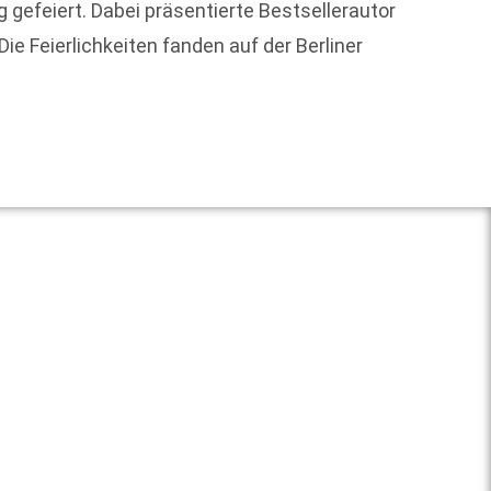
gefeiert. Dabei präsentierte Bestsellerautor
Wer in
ie Feierlichkeiten fanden auf der Berliner
Stores
Weit