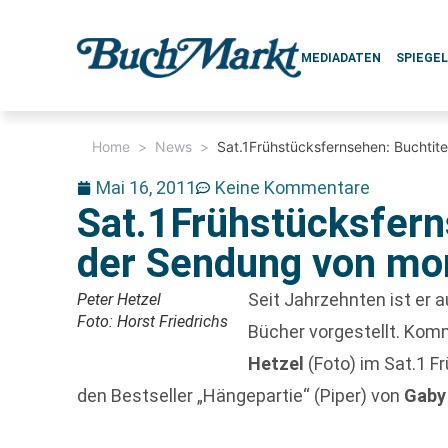
MEDIADATEN
SPIEGE
Home
>
News
>
Sat.1Frühstücksfernsehen: Buchtit
Mai 16, 2011
Keine Kommentare
Sat.1Frühstücksfern
der Sendung von mo
Seit Jahrzehnten ist er 
Peter Hetzel
Foto: Horst Friedrichs
Bücher vorgestellt. Komm
Hetzel
(Foto) im Sat.1 F
den Bestseller „Hängepartie“ (Piper) von
Gaby