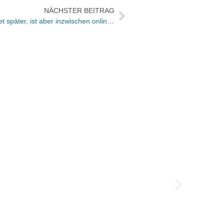
NÄCHSTER BEITRAG
Peter Sodanns DDR-Bibliothek öffnet später, ist aber inzwischen online recherchierbar
Das B
profit