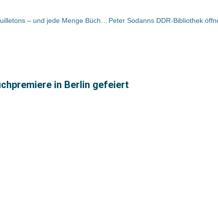
Bücher und Autoren heute in den Feuilletons – und jede Menge Bücher zu Bob Dylans 70.
hpremiere in Berlin gefeiert