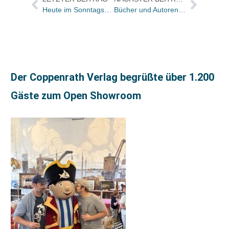
Heute im Sonntagsgespräch: Steffen Meier über Verlage als „Gatekeeper“ in der digitalen Welt
Bücher und Autoren heute in den Feuilletons von FAS und WamS – und über das grandiose wie erschütternde Buch „Bloodlands“
Der Coppenrath Verlag begrüßte über 1.200
Gäste zum Open Showroom