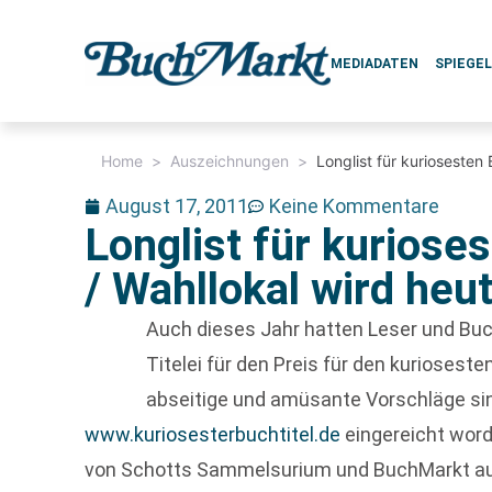
MEDIADATEN
SPIEGE
Home
>
Auszeichnungen
>
Longlist für kuriosesten 
August 17, 2011
Keine Kommentare
Longlist für kurioses
/ Wahllokal wird heu
Auch dieses Jahr hatten Leser und Buc
Titelei für den Preis für den kuriosest
abseitige und amüsante Vorschläge sin
www.kuriosesterbuchtitel.de
eingereicht wor
von Schotts Sammelsurium und BuchMarkt au