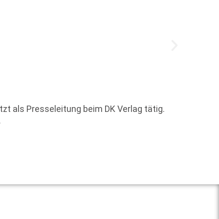
Welche
zt als Presseleitung beim DK Verlag tätig.
r
Weit