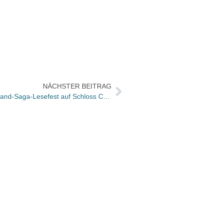
NÄCHSTER BEITRAG
21 Stunden Vorlesen plus Musik: Island-Saga-Lesefest auf Schloss Corvey bei Höxter
Vorgeb