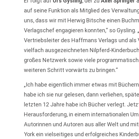
Er folgt auf
Urs Gysling
, der zu
Axel Springer 
auf seine Funktion als Mitglied des Verwaltu
uns, dass wir mit Herwig Bitsche einen Buch
Verlagschef engagieren konnten,“ so Gysling. 
Vertriebsleiter des Haffmans Verlags und als
vielfach ausgezeichneten Nilpferd-Kinderbuc
großes Netzwerk sowie viele programmatische
weiteren Schritt vorwärts zu bringen.“
„Ich habe eigentlich immer etwas mit Büchern
habe ich sie nur gelesen, dann verliehen, spät
letzten 12 Jahre habe ich Bücher verlegt. Jetz
Herausforderung, in einem internationalen 
Autorinnen und Autoren aus aller Welt und m
York ein vielseitiges und erfolgreiches Kinde