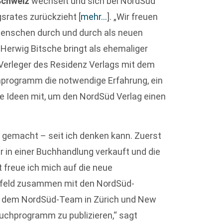
Schweiz
wechselt und sich bei NordSüd
ngsrates zurückzieht
[
mehr…
]
. „Wir freuen
menschen durch und durch als neuen
„Herwig Bitsche bringt als ehemaliger
 Verleger des Residenz Verlags mit dem
hprogramm die notwendige Erfahrung, ein
 Ideen mit, um den NordSüd Verlag einen
 gemacht – seit ich denken kann. Zuerst
er in einer Buchhandlung verkauft und die
t freue ich mich auf die neue
Umfeld zusammen mit den NordSüd-
it dem NordSüd-Team in Zürich und New
rbuchprogramm zu publizieren,“ sagt