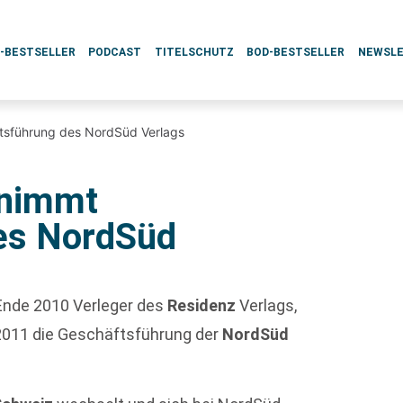
L-BESTSELLER
PODCAST
TITELSCHUTZ
BOD-BESTSELLER
NEWSL
tsführung des NordSüd Verlags
rnimmt
es NordSüd
s Ende 2010 Verleger des
Residenz
Verlags,
011 die Geschäftsführung der
NordSüd