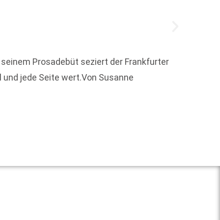
seinem Prosadebüt seziert der Frankfurter
ll und jede Seite wert.Von Susanne
Joachi
Gesamt
Dr. Kar
Weit