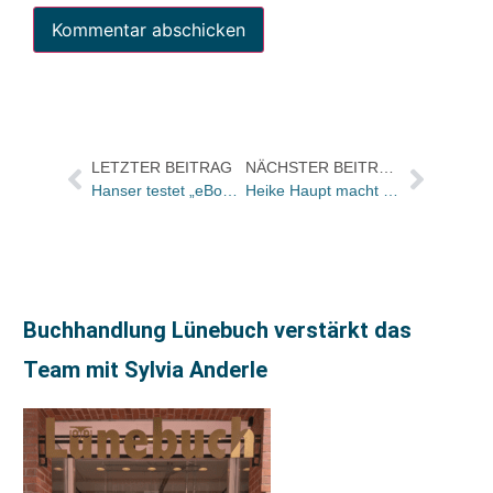
LETZTER BEITRAG
NÄCHSTER BEITRAG
Hanser testet „eBook-Compilations“ mit Romanen von Umberto Eco, Rafik Schami und Ilija Trojanow
Heike Haupt macht Marketing in Bührnheims Literatursalon und Antiquariat
Buchhandlung Lünebuch verstärkt das
Team mit Sylvia Anderle