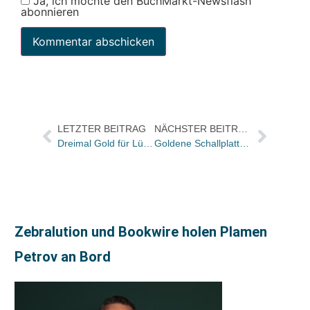
Ja, ich möchte den BuchMarkt-Newsflash
abonnieren
LETZTER BEITRAG
NÄCHSTER BEITRAG
Dreimal Gold für Lübbe Audio
Goldene Schallplatte für Prinzessin Lillifee
Zebralution und Bookwire holen Plamen
Petrov an Bord