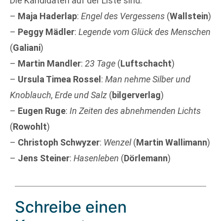
Die Kandidaten auf der Liste sind:
–
Maja Haderlap
:
Engel des Vergessens
(
Wallstein
)
–
Peggy Mädler
:
Legende vom Glück des Menschen
(
Galiani
)
–
Martin Mandler
:
23 Tage
(
Luftschacht
)
–
Ursula Timea Rossel
:
Man nehme Silber und
Knoblauch, Erde und Salz
(
bilgerverlag
)
–
Eugen Ruge
:
In Zeiten des abnehmenden Lichts
(
Rowohlt
)
–
Christoph Schwyzer
:
Wenzel
(
Martin Wallimann
)
–
Jens Steiner
:
Hasenleben
(
Dörlemann
)
Schreibe einen