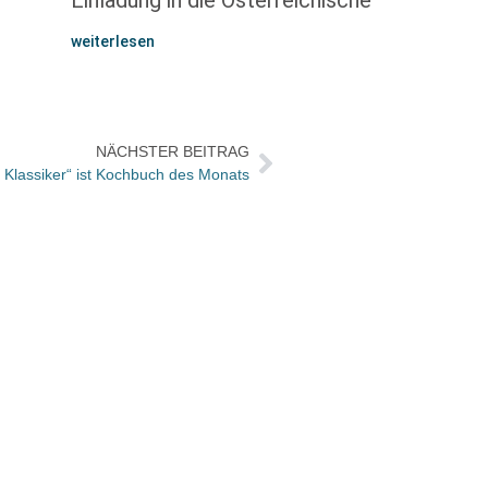
Einladung in die Österreichische
weiterlesen
NÄCHSTER BEITRAG
 Klassiker“ ist Kochbuch des Monats
Offen
Deuts