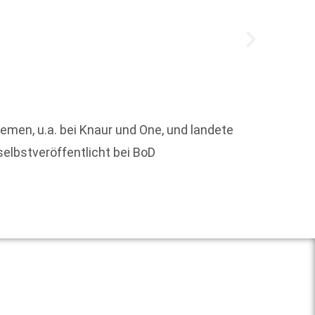
Format
Dagege
hemen, u.a. bei Knaur und One, und landete
Rundfu
selbstveröffentlicht bei BoD
Weit