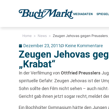
MEDIADATEN
SPIEGE
Home
>
News
>
Zeugen Jehovas gegen Preusslers 
Dezember 23, 2011
Keine Kommentare
Zeugen Jehovas geg
„Krabat“
In der Verfilmung von
Ottfried Preusslers
Ju
spirituelle Gefahr: Zeugen Jehovas ist der Um
Sohn sollte den Film nicht sehen – auch nicht 
Gericht gab ihnen jetzt sogar recht, meldet der
Ein Bochholter Gymnasium hätte den Jungen ab