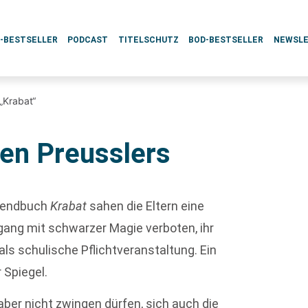
L-BESTSELLER
PODCAST
TITELSCHUTZ
BOD-BESTSELLER
NEWSL
„Krabat“
en Preusslers
gendbuch
Krabat
sahen die Eltern eine
gang mit schwarzer Magie verboten, ihr
als schulische Pflichtveranstaltung. Ein
 Spiegel.
er nicht zwingen dürfen, sich auch die