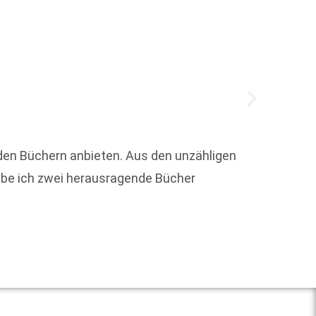
nden Büchern anbieten. Aus den unzähligen
Um die
abe ich zwei herausragende Bücher
Karibik
Weit