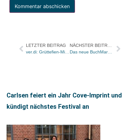
LETZTER BEITRAG
NÄCHSTER BEITRAG
ver.di: Grüttefien-Mitarbeiter werden schlechter bezahlt als ihre Thalia-Kollegen
Das neue BuchMarkt-Heft hier zum Blättern – mit 100 Seiten Special „Junge Zielgruppe“
Carlsen feiert ein Jahr Cove-Imprint und
kündigt nächstes Festival an