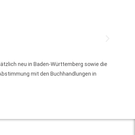
sätzlich neu in Baden-Württemberg sowie die
-Abstimmung mit den Buchhandlungen in
Noomi 
die au
Weit