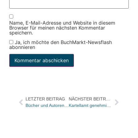
Name, E-Mail-Adresse und Website in diesem
Browser für meinen nächsten Kommentar
speichern.
Ja, ich möchte den BuchMarkt-Newsflash
abonnieren
LETZTER BEITRAG
NÄCHSTER BEITRAG
Bücher und Autoren in der ZEIT und im FREITAG
Kartellamt genehmigt Übernahme des Berlin Verlags / Auslieferungswechsel von Prolit zu KNO-VA