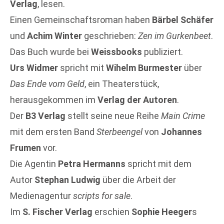
Verlag
, lesen.
Einen Gemeinschaftsroman haben
Bärbel Schäfer
und
Achim Winter
geschrieben:
Zen im Gurkenbeet
.
Das Buch wurde bei
Weissbooks
publiziert.
Urs Widmer
spricht mit
Wihelm Burmester
über
Das Ende vom Geld
, ein Theaterstück,
herausgekommen im
Verlag der Autoren
.
Der
B3 Verlag
stellt seine neue Reihe
Main Crime
mit dem ersten Band
Sterbeengel
von
Johannes
Frumen
vor.
Die Agentin
Petra Hermanns
spricht mit dem
Autor
Stephan Ludwig
über die Arbeit der
Medienagentur
scripts for sale
.
Im
S. Fischer Verlag
erschien
Sophie Heeger
s