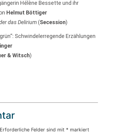
lgängerin Hélène Bessette und ihr
Von
Helmut Böttiger
der das Delirium
(
Secession
)
t grün“: Schwindelerregende Erzählungen
ringer
er & Witsch
)
tar
Erforderliche Felder sind mit
*
markiert