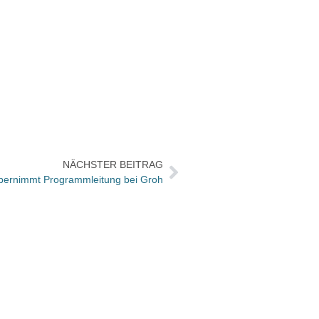
NÄCHSTER BEITRAG
übernimmt Programmleitung bei Groh
Benze