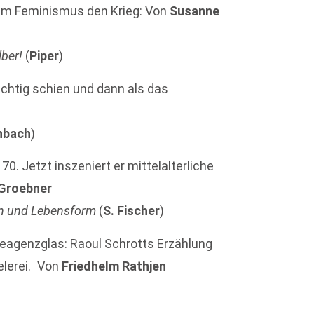
 dem Feminismus den Krieg: Von
Susanne
lber!
(
Piper
)
chtig schien und dann als das
nbach
)
. Jetzt inszeniert er mittelalterliche
 Groebner
n und Lebensform
(
S. Fischer
)
Reagenzglas: Raoul Schrotts Erzählung
elerei. Von
Friedhelm Rathjen
)