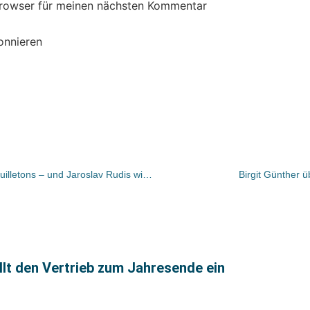
Browser für meinen nächsten Kommentar
onnieren
Bücher und Autoren heute in den Feuilletons – und Jaroslav Rudis wird gefeiert
Birgit Günther 
ellt den Vertrieb zum Jahresende ein