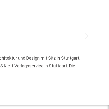
Wie be
hitektur und Design mit Sitz in Stuttgart,
Werken
 Klett Verlagsservice in Stuttgart. Die
ausgew
Weit