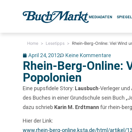
MEDIADATEN
SPIEGE
Home
>
Lesetipps
>
Rhein-Berg-Online: Viel Wind 
April 24, 2012
Keine Kommentare
Rhein-Berg-Online: 
Popolonien
Eine pupsfidele Story:
Lausbuch
-Verleger und
des Buches in einer Grundschule sein Buch „Jo
dazu schrieb
Karin M. Erdtmann
für rhein-berg
Hier der Link:
www.rhein-berg-online.ksta.de/html/artikel/