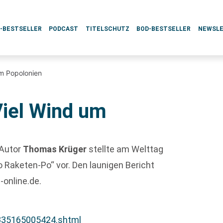
L-BESTSELLER
PODCAST
TITELSCHUTZ
BOD-BESTSELLER
NEWSL
um Popolonien
Viel Wind um
 Autor
Thomas Krüger
stellte am Welttag
 Raketen-Po“ vor. Den launigen Bericht
-online.de.
1335165005424.shtml