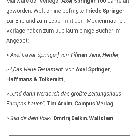
Mai wäre der Verleger
Axel Springer
100 Jahre alt
geworden. Welt online befragte
Friede Springer
zur Ehe und zum Leben mit dem Medienmacher.
Verlage haben zum Jubiläum einige Bücher im
Angebot:
>
Axel Cäsar Springer] von
Tilman Jens
,
Herder
,
> {‚Das Neue Testament‘
von
Axel Springer
,
Haffmans & Tolkemitt
,
>
„Und dann werde ich das größte Zeitungshaus
Europas bauen“
,
Tim Arnim
,
Campus Verlag
>
Bild dir dein Volk!
,
Dmitrij Belkin
,
Wallstein