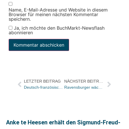
Name, E-Mail-Adresse und Website in diesem
Browser für meinen nächsten Kommentar
speichern.
Ja, ich möchte den BuchMarkt-Newsflash
abonnieren
LETZTER BEITRAG
NÄCHSTER BEITRAG
Deutsch-französisches Treffen der Belletristikverleger in Berlin
Ravensburger wächst leicht in rückläufigen Märkten / Kinder- und Jugendbuch mit deutlichen Zuwächsen
Anke te Heesen erhält den Sigmund-Freud-