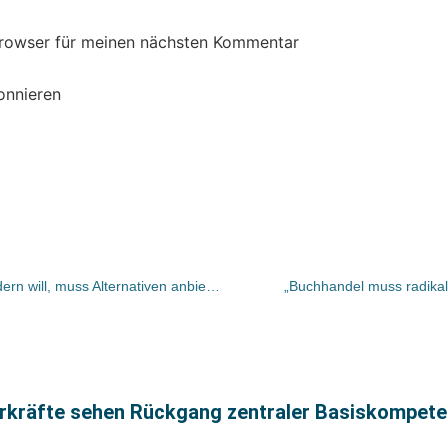
Browser für meinen nächsten Kommentar
onnieren
Lektoren: Wer das Urheberrecht ändern will, muss Alternativen anbieten
„Buchhandel muss radikal
hrkräfte sehen Rückgang zentraler Basiskompet