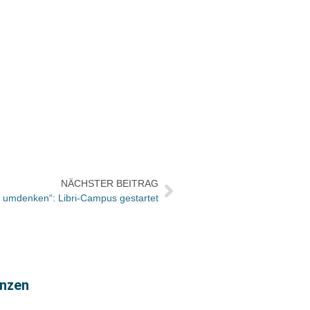
NÄCHSTER BEITRAG
 umdenken“: Libri-Campus gestartet
Die H
enzen