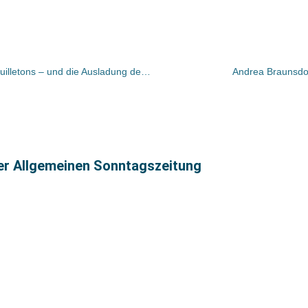
Bücher und Autoren heute in den Feuilletons – und die Ausladung des Boualem Sansal
Andrea Braunsdo
ter Allgemeinen Sonntagszeitung