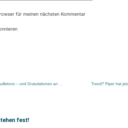
Browser für meinen nächsten Kommentar
onnieren
Bücher und Autoren heute in den Feuilletons – und Gratulationen an Jürgen Becker zum 80. Geburtstag
Trend? Piper hat jetz
tehen fest!