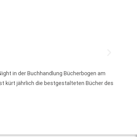
 Night in der Buchhandlung Bücherbogen am
st kürt jährlich die bestgestalteten Bücher des
Jennif
Sie wu
Weit