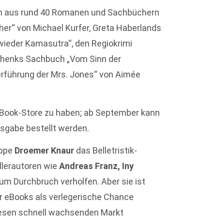
m aus rund 40 Romanen und Sachbüchern
cher“ von Michael Kurfer, Greta Haberlands
wieder Kamasutra“, den Regiokrimi
 Schenks Sachbuch „Vom Sinn der
Verführung der Mrs. Jones“ von Aimée
 iBook-Store zu haben; ab September kann
sgabe bestellt werden.
uppe
Droemer Knaur
das Belletristik-
llerautoren wie
Andreas Franz, Iny
um Durchbruch verholfen. Aber sie ist
 der eBooks als verlegerische Chance
diesen schnell wachsenden Markt