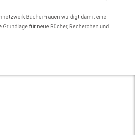
ennetzwerk BücherFrauen würdigt damit eine
Am 9. 
ie Grundlage für neue Bücher, Recherchen und
wurde 
Weit