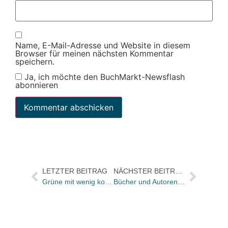
Name, E-Mail-Adresse und Website in diesem
Browser für meinen nächsten Kommentar
speichern.
Ja, ich möchte den BuchMarkt-Newsflash
abonnieren
LETZTER BEITRAG
NÄCHSTER BEITRAG
Grüne mit wenig konkreter Position
Bücher und Autoren heute in den Feuilletons – und zwei Mal groß Gianluigi Nuzzi über die Vatikan-Geheimbriefe