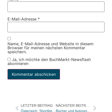
E-Mail-Adresse
*
Name, E-Mail-Adresse und Website in diesem
Browser für meinen nächsten Kommentar
speichern.
Ja, ich möchte den BuchMarkt-Newsflash
abonnieren
LETZTER BEITRAG
NÄCHSTER BEITRAG
Österreich: Shortlist für Wissenschaftsbuch des Jahres steht fest / Leser können abstimmen
Bücher und Autoren heute in den Feuilletons – und wenig Freude an Kehlmann-Verfilmung