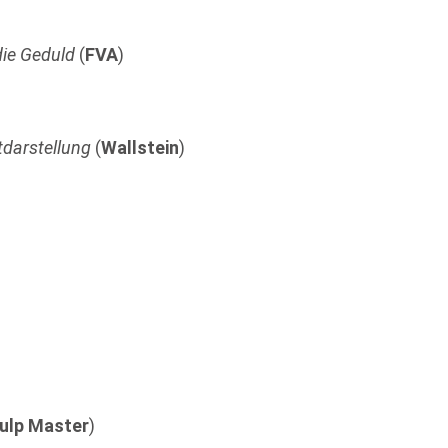
die Geduld
(
FVA
)
tdarstellung
(
Wallstein
)
ulp Master
)