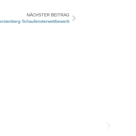
NÄCHSTER BEITRAG
Gerstenberg-Schaufensterwettbewerb
Das w