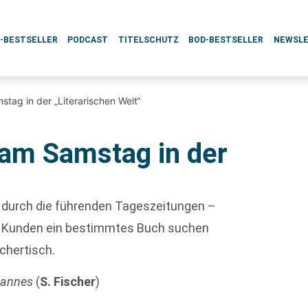
L-BESTSELLER
PODCAST
TITELSCHUTZ
BOD-BESTSELLER
NEWSL
tag in der „Literarischen Welt“
am Samstag in der
ie durch die führenden Tageszeitungen –
nn Kunden ein bestimmtes Buch suchen
üchertisch.
Mannes
(
S. Fischer
)