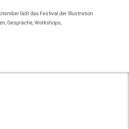
ember lädt das Festival der Illustration
Auch b
ngen, Gespräche, Workshops,
Mehr a
Literat
Weit