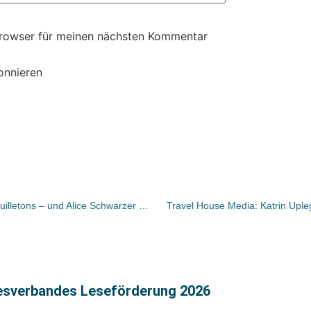
Browser für meinen nächsten Kommentar
onnieren
Bücher und Autoren heute in den Feuilletons – und Alice Schwarzer wird 70
Travel House Media: Katrin Uple
desverbandes Leseförderung 2026