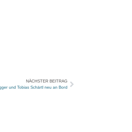
NÄCHSTER BEITRAG
gger und Tobias Schärtl neu an Bord
BuchM