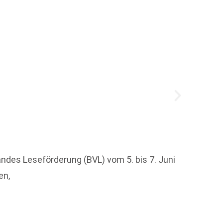
BuchMa
des Leseförderung (BVL) vom 5. bis 7. Juni
Buchbr
en,
Perspe
Weit