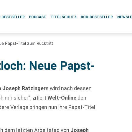
L-BESTSELLER
PODCAST
TITELSCHUTZ
BOD-BESTSELLER
NEWSL
ue Papst-Titel zum Rücktritt
tloch: Neue Papst-
n
Joseph Ratzinger
s wird nach dessen
 mir sicher“, zitiert
Welt-Online
den
ndere Verlage bringen nun ihre Papst-Titel
h dem letzten Arbeitstag von
Joseph