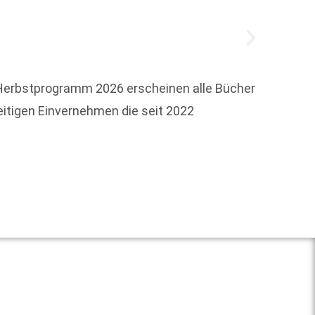
 Herbstprogramm 2026 erscheinen alle Bücher
Oldenb
eitigen Einvernehmen die seit 2022
bereit
Filmve
Weit