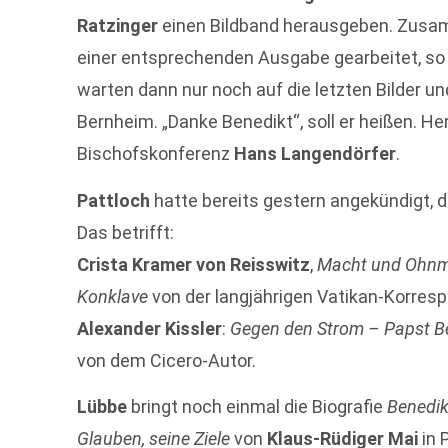
Ratzinger
einen Bildband herausgeben. Zus
einer entsprechenden Ausgabe gearbeitet, s
warten dann nur noch auf die letzten Bilder un
Bernheim. „Danke Benedikt“, soll er heißen. H
Bischofskonferenz
Hans Langendörfer
.
Pattloch
hatte bereits gestern angekündigt, di
Das betrifft:
Crista Kramer von Reisswitz
,
Macht und Ohnma
Konklave
von der langjährigen Vatikan-Korres
Alexander Kissler
:
Gegen den Strom – Papst Be
von dem Cicero-Autor.
Lübbe
bringt noch einmal die Biografie
Benedik
Glauben, seine Ziele
von
Klaus-Rüdiger Mai
in 