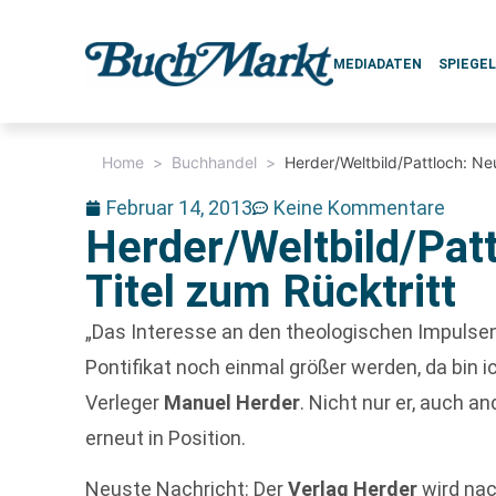
MEDIADATEN
SPIEGE
Home
>
Buchhandel
>
Herder/Weltbild/Pattloch: Ne
Februar 14, 2013
Keine Kommentare
Herder/Weltbild/Pat
Titel zum Rücktritt
„Das Interesse an den theologischen Impulse
Pontifikat noch einmal größer werden, da bin ich
Verleger
Manuel Herder
. Nicht nur er, auch a
erneut in Position.
Neuste Nachricht: Der
Verlag Herder
wird nac