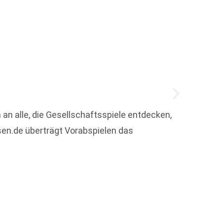
 an alle, die Gesellschaftsspiele entdecken,
en.de überträgt Vorabspielen das
Zum 1.
Filial
Weit